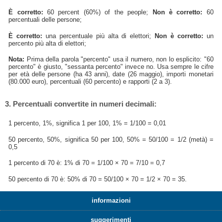
È corretto:
60 percent (60%) of the people;
Non è corretto:
60
percentuali delle persone;
È corretto:
una percentuale più alta di elettori;
Non è corretto:
un
percento più alta di elettori;
Nota:
Prima della parola "percento" usa il numero, non lo esplicito: "60
percento" è giusto, "sessanta percento" invece no. Usa sempre le cifre
per età delle persone (ha 43 anni), date (26 maggio), importi monetari
(80.000 euro), percentuali (60 percento) e rapporti (2 a 3).
3. Percentuali convertite in numeri decimali:
1 percento, 1%, significa 1 per 100, 1% = 1/100 = 0,01
50 percento, 50%, significa 50 per 100, 50% = 50/100 = 1/2 (metà) =
0,5
1 percento di 70 è: 1% di 70 = 1/100 × 70 = 7/10 = 0,7
50 percento di 70 è: 50% di 70 = 50/100 × 70 = 1/2 × 70 = 35.
informazioni
suggerimenti