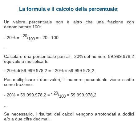
La formula e il calcolo della percentuale:
Un valore percentuale non è altro che una frazione con
denominatore 100:
- 20
- 20% =
/
= - 20 : 100
100
...
Calcolare una percentuale pari al - 20% del numero 59.999.978,2
equivale a moltiplicarli:
- 20% di 59.999.978,2 = - 20% × 59.999.978,2
Per moltiplicare i due valori, il numero percentuale viene scritto
come frazione:
- 20
- 20% × 59.999.978,2 =
/
× 59.999.978,2
100
...
Se necessario, i risultati dei calcoli vengono arrotondati a dodici
e/o a due cifre decimali.