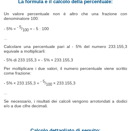
La formula e il calcolo della percentuale:
Un valore percentuale non è altro che una frazione con
denominatore 100:
- 5
- 5% =
/
= - 5 : 100
100
...
Calcolare una percentuale pari al - 5% del numero 233.155,3
equivale a moltiplicarli:
- 5% di 233.155,3 = - 5% × 233.155,3
Per moltiplicare i due valori, il numero percentuale viene scritto
come frazione:
- 5
- 5% × 233.155,3 =
/
× 233.155,3
100
...
Se necessario, i risultati dei calcoli vengono arrotondati a dodici
e/o a due cifre decimali.
Calcolo dettagliato di seguito: