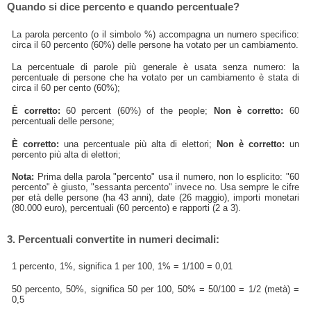
Quando si dice percento e quando percentuale?
La parola percento (o il simbolo %) accompagna un numero specifico:
circa il 60 percento (60%) delle persone ha votato per un cambiamento.
La percentuale di parole più generale è usata senza numero: la
percentuale di persone che ha votato per un cambiamento è stata di
circa il 60 per cento (60%);
È corretto:
60 percent (60%) of the people;
Non è corretto:
60
percentuali delle persone;
È corretto:
una percentuale più alta di elettori;
Non è corretto:
un
percento più alta di elettori;
Nota:
Prima della parola "percento" usa il numero, non lo esplicito: "60
percento" è giusto, "sessanta percento" invece no. Usa sempre le cifre
per età delle persone (ha 43 anni), date (26 maggio), importi monetari
(80.000 euro), percentuali (60 percento) e rapporti (2 a 3).
3. Percentuali convertite in numeri decimali:
1 percento, 1%, significa 1 per 100, 1% = 1/100 = 0,01
50 percento, 50%, significa 50 per 100, 50% = 50/100 = 1/2 (metà) =
0,5