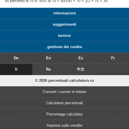
50 percento di 70 è: 50% di 70 = 50/100 × 70 = 1/2 × 70 = 35.
informazioni
suggerimenti
termini
gestione dei cookie
De
En
Es
Fr
It
Ro
中文
© 2026 percentuali.calculators.ro
Converti i numeri in lettere
Calcolatori percentuali
Percentage calculator
Imposta sulle vendite