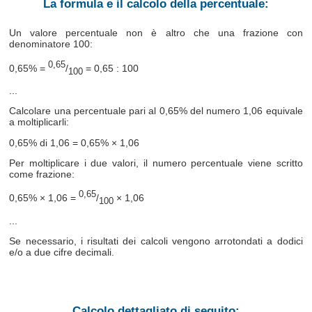
La formula e il calcolo della percentuale:
Un valore percentuale non è altro che una frazione con
denominatore 100:
0,65
0,65% =
/
= 0,65 : 100
100
...
Calcolare una percentuale pari al 0,65% del numero 1,06 equivale
a moltiplicarli:
0,65% di 1,06 = 0,65% × 1,06
Per moltiplicare i due valori, il numero percentuale viene scritto
come frazione:
0,65
0,65% × 1,06 =
/
× 1,06
100
...
Se necessario, i risultati dei calcoli vengono arrotondati a dodici
e/o a due cifre decimali.
Calcolo dettagliato di seguito: