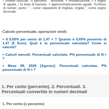
I simboli utilizzati: % percento, : divisione, × moltiplicazione, = il segno
di uguale, / la linea di frazione, ≈ approssimativamente uguale. Scrittura
di numeri: punto '.' - come separatore di migliaia, virgola ',' come segno
decimale.
Calcolo percentuale, operazioni simili:
» Il 0,65% per cento di 1,47 = ? Quanto è 0,65% percento di
1,47 (€ Euro). Qual è la percentuale calcolata? Come si
calcola?
» Calcoli mensili: Percentuali calcolate, P% percentuale di N =
?
» Mese 08, 2026 [Agosto]: Percentuali calcolate, P%
percentuale di N = ?
1. Per cento (percento). 2. Percentuali. 3.
Percentuali convertite in numeri decimali
1. Per cento (o percento)