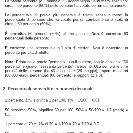
La parola percento (o il simbolo %) accompagna un numero specifico:
circa il 60 percento (60%) delle persone ha votato per un cambiamento.
La percentuale di parole più generale è usata senza numero: la
percentuale di persone che ha votato per un cambiamento è stata di
circa il 60 per cento (60%);
È corretto:
60 percent (60%) of the people;
Non è corretto:
60
percentuali delle persone;
È corretto:
una percentuale più alta di elettori;
Non è corretto:
un
percento più alta di elettori;
Nota:
Prima della parola "percento" usa il numero, non lo esplicito: "60
percento" è giusto, "sessanta percento" invece no. Usa sempre le cifre
per età delle persone (ha 43 anni), date (26 maggio), importi monetari
(80.000 euro), percentuali (60 percento) e rapporti (2 a 3).
3. Percentuali convertite in numeri decimali:
1 percento, 1%, significa 1 per 100, 1% = 1/100 = 0,01
50 percento, 50%, significa 50 per 100, 50% = 50/100 = 1/2 (metà) =
0,5
1 percento di 70 è: 1% di 70 = 1/100 × 70 = 7/10 = 0,7