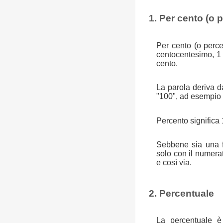
1. Per cento (o 
Per cento (o perce
centocentesimo, 1
cento.
La parola deriva da
"100", ad esempio u
Percento significa 
Sebbene sia una fr
solo con il numera
e così via.
2. Percentuale
La percentuale è 