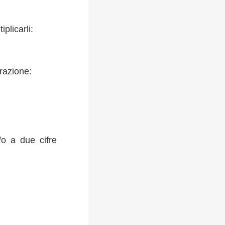
plicarli:
frazione:
/o a due cifre