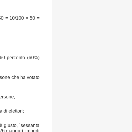
50 = 10/100 × 50 =
 60 percento (60%)
rsone che ha votato
persone;
 di elettori;
 è giusto, "sessanta
(26 maggio), importi