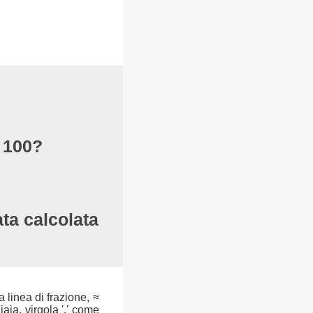
i 100?
ata calcolata
a linea di frazione, ≈
aia, virgola ',' come