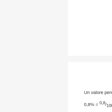
Un valore per
0,8
0,8% =
/
10