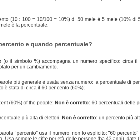
 cento (10 : 100 = 10/100 = 10%) di 50 mele è 5 mele (10% di 
 mele è la percentuale.
percento e quando percentuale?
o (o il simbolo %) accompagna un numero specifico: circa il
otato per un cambiamento.
parole più generale è usata senza numero: la percentuale di pe
è stata di circa il 60 per cento (60%);
ent (60%) of the people;
Non è corretto:
60 percentuali delle 
centuale più alta di elettori;
Non è corretto:
un percento più alta
arola "percento" usa il numero, non lo esplicito: "60 percento"
. Usa sempre le cifre per età delle persone (ha 43 anni), date 