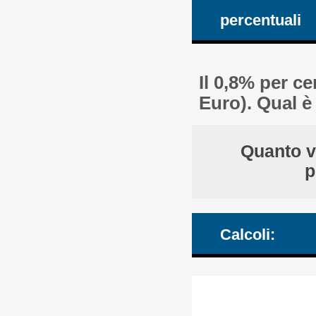
percentuali
Il 0,8% per c
Euro). Qual è
Quanto v
p
Calcoli: