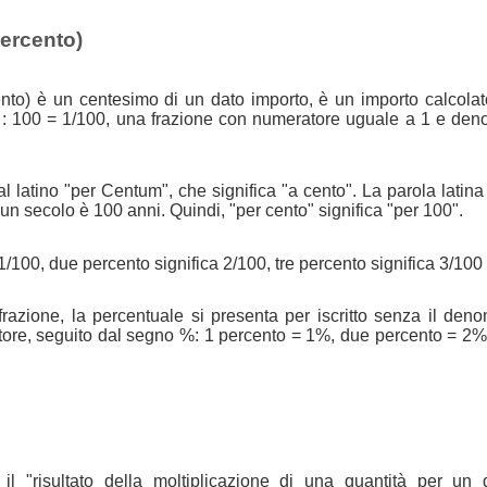
percento)
nto) è un centesimo di un dato importo, è un importo calcolat
 : 100 = 1/100, una frazione con numeratore uguale a 1 e den
l latino "per Centum", che significa "a cento". La parola latin
n secolo è 100 anni. Quindi, "per cento" significa "per 100".
1/100, due percento significa 2/100, tre percento significa 3/100 
azione, la percentuale si presenta per iscritto senza il den
tore, seguito dal segno %: 1 percento = 1%, due percento = 2%
il "risultato della moltiplicazione di una quantità per un 