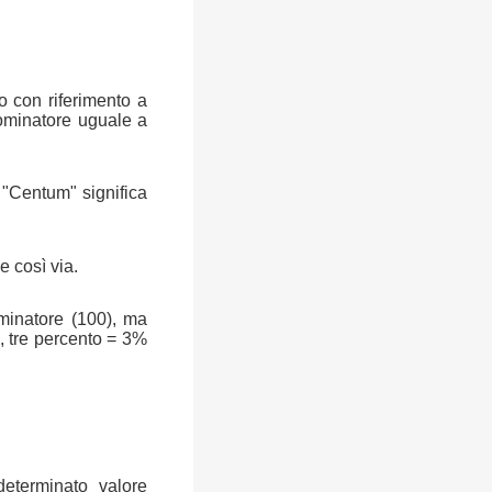
o con riferimento a
ominatore uguale a
a "Centum" significa
e così via.
ominatore (100), ma
, tre percento = 3%
determinato valore