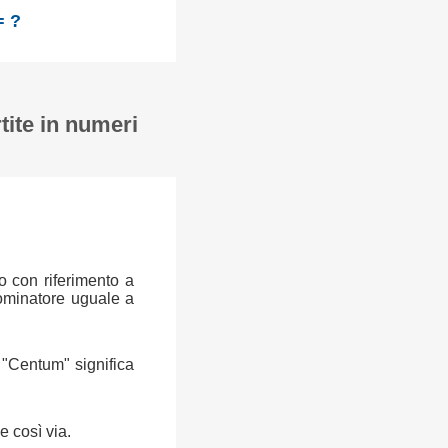
= ?
tite in numeri
o con riferimento a
ominatore uguale a
a "Centum" significa
e così via.