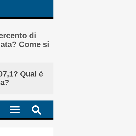
ercento di
olata? Come si
07,1? Qual è
la?