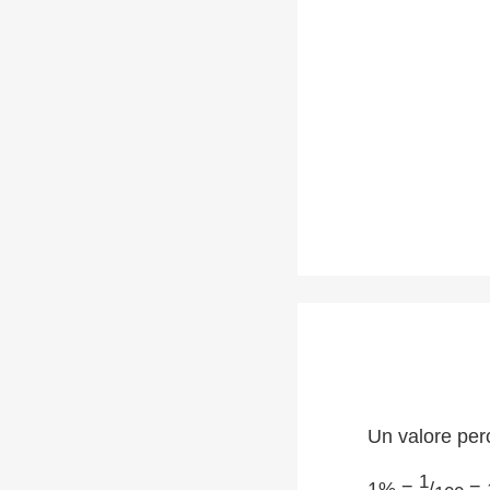
Un valore per
1
1% =
/
= 