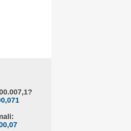
000.007,1?
00,071
ali:
00,07