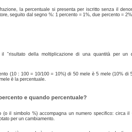
azione, la percentuale si presenta per iscritto senza il den
tore, seguito dal segno %: 1 percento = 1%, due percento = 2%
il "risultato della moltiplicazione di una quantità per un 
 cento (10 : 100 = 10/100 = 10%) di 50 mele è 5 mele (10% di 
 mele è la percentuale.
percento e quando percentuale?
o (o il simbolo %) accompagna un numero specifico: circa il
otato per un cambiamento.