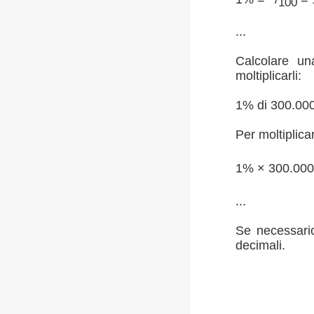
100
...
Calcolare un
moltiplicarli:
1% di 300.00
Per moltiplica
1% × 300.000
...
Se necessario
decimali.