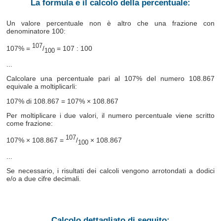
La formula e il calcolo della percentuale:
Un valore percentuale non è altro che una frazione con
denominatore 100:
107
107% =
/
= 107 : 100
100
...
Calcolare una percentuale pari al 107% del numero 108.867
equivale a moltiplicarli:
107% di 108.867 = 107% × 108.867
Per moltiplicare i due valori, il numero percentuale viene scritto
come frazione:
107
107% × 108.867 =
/
× 108.867
100
...
Se necessario, i risultati dei calcoli vengono arrotondati a dodici
e/o a due cifre decimali.
Calcolo dettagliato di seguito: