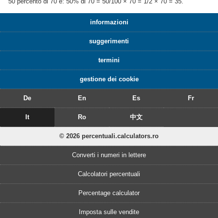
50 percento di 70 è: 50% di 70 = 50/100 × 70 = 1/2 × 70 = 35.
informazioni
suggerimenti
termini
gestione dei cookie
De
En
Es
Fr
It
Ro
中文
© 2026 percentuali.calculators.ro
Converti i numeri in lettere
Calcolatori percentuali
Percentage calculator
Imposta sulle vendite