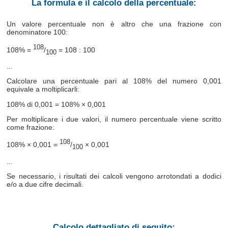
La formula e il calcolo della percentuale:
Un valore percentuale non è altro che una frazione con
denominatore 100:
108
108% =
/
= 108 : 100
100
...
Calcolare una percentuale pari al 108% del numero 0,001
equivale a moltiplicarli:
108% di 0,001 = 108% × 0,001
Per moltiplicare i due valori, il numero percentuale viene scritto
come frazione:
108
108% × 0,001 =
/
× 0,001
100
...
Se necessario, i risultati dei calcoli vengono arrotondati a dodici
e/o a due cifre decimali.
Calcolo dettagliato di seguito: