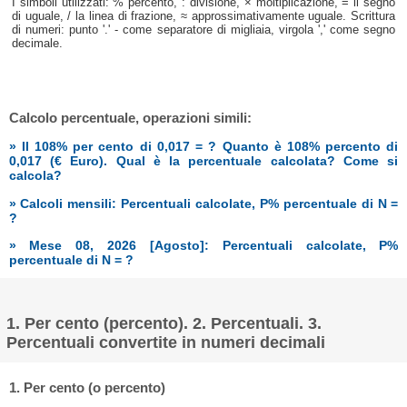
I simboli utilizzati: % percento, : divisione, × moltiplicazione, = il segno
di uguale, / la linea di frazione, ≈ approssimativamente uguale. Scrittura
di numeri: punto '.' - come separatore di migliaia, virgola ',' come segno
decimale.
Calcolo percentuale, operazioni simili:
» Il 108% per cento di 0,017 = ? Quanto è 108% percento di
0,017 (€ Euro). Qual è la percentuale calcolata? Come si
calcola?
» Calcoli mensili: Percentuali calcolate, P% percentuale di N =
?
» Mese 08, 2026 [Agosto]: Percentuali calcolate, P%
percentuale di N = ?
1. Per cento (percento). 2. Percentuali. 3.
Percentuali convertite in numeri decimali
1. Per cento (o percento)