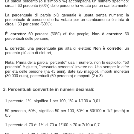
La parola percento (o il simbolo %) accompagna un numero specifico:
circa il 60 percento (60%) delle persone ha votato per un cambiamento.
La percentuale di parole più generale è usata senza numero: la
percentuale di persone che ha votato per un cambiamento è stata di
circa il 60 per cento (60%);
È corretto:
60 percent (60%) of the people;
Non è corretto:
60
percentuali delle persone;
È corretto:
una percentuale più alta di elettori;
Non è corretto:
un
percento più alta di elettori;
Nota:
Prima della parola "percento" usa il numero, non lo esplicito: "60
percento" è giusto, "sessanta percento" invece no. Usa sempre le cifre
per età delle persone (ha 43 anni), date (26 maggio), importi monetari
(80.000 euro), percentuali (60 percento) e rapporti (2 a 3).
3. Percentuali convertite in numeri decimali:
1 percento, 1%, significa 1 per 100, 1% = 1/100 = 0,01
50 percento, 50%, significa 50 per 100, 50% = 50/100 = 1/2 (metà) =
0,5
1 percento di 70 è: 1% di 70 = 1/100 × 70 = 7/10 = 0,7