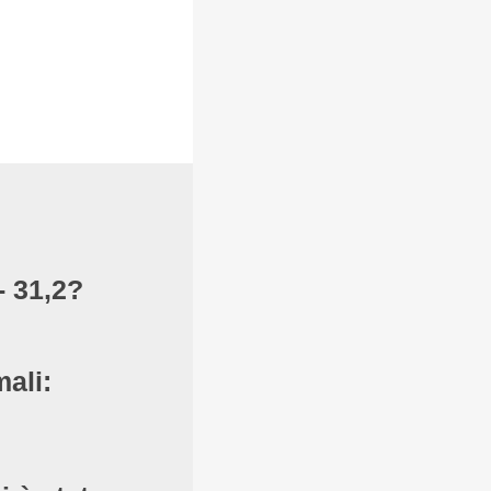
- 31,2?
ali: