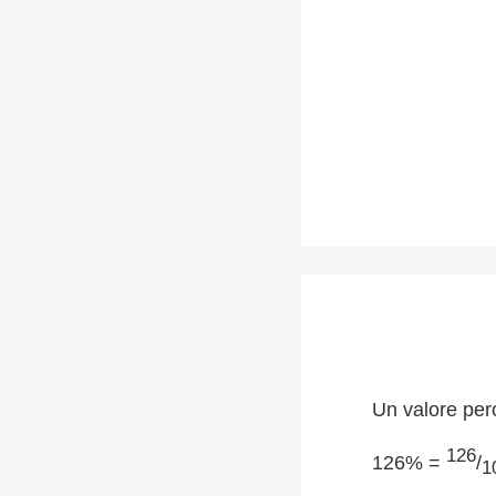
Un valore per
126
126% =
/
1