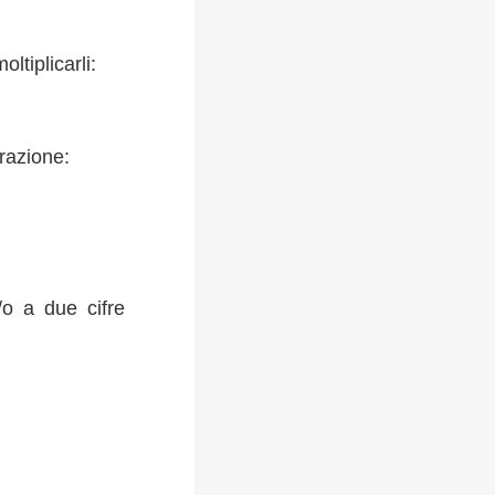
tiplicarli:
frazione:
/o a due cifre