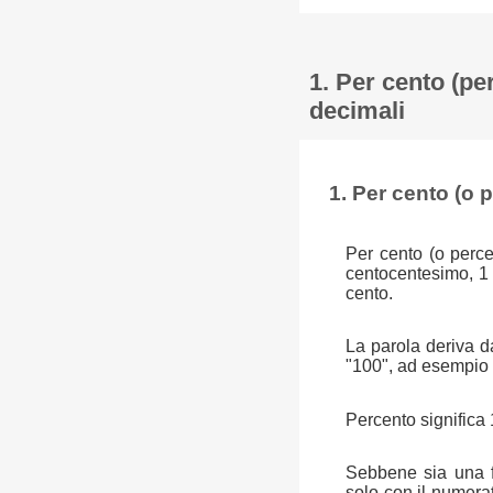
1. Per cento (pe
decimali
1. Per cento (o 
Per cento (o perce
centocentesimo, 1
cento.
La parola deriva da
"100", ad esempio u
Percento significa 
Sebbene sia una fr
solo con il numera