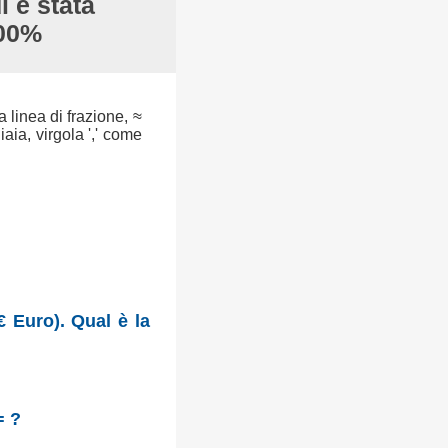
i è stata
100%
a linea di frazione, ≈
aia, virgola ',' come
€ Euro). Qual è la
= ?