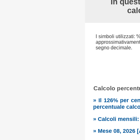
In quest
cal
I simboli utilizzati:
approssimativamente 
segno decimale.
Calcolo percentu
» Il 126% per cen
percentuale calc
» Calcoli mensili
» Mese 08, 2026 [