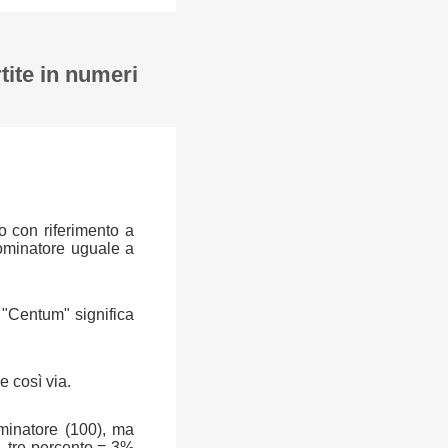
tite in numeri
o con riferimento a
ominatore uguale a
a "Centum" significa
e così via.
ominatore (100), ma
, tre percento = 3%