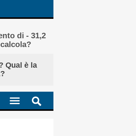
nto di - 31,2
 calcola?
? Qual è la
a?