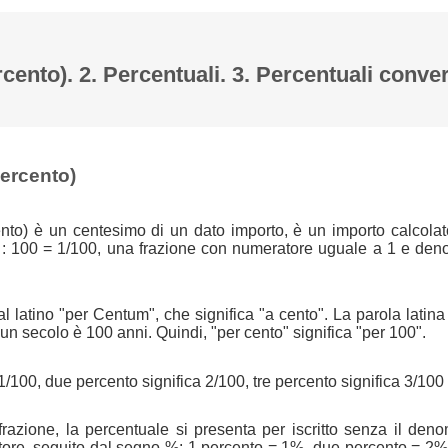
rcento). 2. Percentuali. 3. Percentuali conver
percento)
nto) è un centesimo di un dato importo, è un importo calcolat
 : 100 = 1/100, una frazione con numeratore uguale a 1 e den
l latino "per Centum", che significa "a cento". La parola latin
n secolo è 100 anni. Quindi, "per cento" significa "per 100".
1/100, due percento significa 2/100, tre percento significa 3/100 
azione, la percentuale si presenta per iscritto senza il den
tore, seguito dal segno %: 1 percento = 1%, due percento = 2%