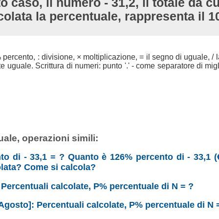
o caso, il numero - 31,2, il totale da cu
colata la percentuale, rappresenta il 
 % percento, : divisione, × moltiplicazione, = il segno di uguale, / l
uguale. Scrittura di numeri: punto '.' - come separatore di migli
ale, operazioni simili:
to di - 33,1 = ? Quanto è 126% percento di - 33,1 (
olata? Come si calcola?
: Percentuali calcolate, P% percentuale di N = ?
Agosto]: Percentuali calcolate, P% percentuale di N 