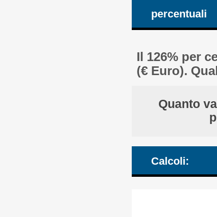
percentuali
Il 126% per c
(€ Euro). Qua
Quanto val
p
Calcoli: