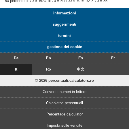
50 percento di 70 è: 50% di 70 = 50/100 × 70 = 1/2 × 70 = 35.
informazioni
suggerimenti
termini
gestione dei cookie
De
En
Es
Fr
It
Ro
中文
© 2026 percentuali.calculators.ro
Converti i numeri in lettere
Calcolatori percentuali
Percentage calculator
Imposta sulle vendite