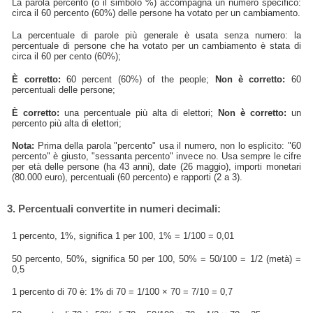
La parola percento (o il simbolo %) accompagna un numero specifico:
circa il 60 percento (60%) delle persone ha votato per un cambiamento.
La percentuale di parole più generale è usata senza numero: la
percentuale di persone che ha votato per un cambiamento è stata di
circa il 60 per cento (60%);
È corretto:
60 percent (60%) of the people;
Non è corretto:
60
percentuali delle persone;
È corretto:
una percentuale più alta di elettori;
Non è corretto:
un
percento più alta di elettori;
Nota:
Prima della parola "percento" usa il numero, non lo esplicito: "60
percento" è giusto, "sessanta percento" invece no. Usa sempre le cifre
per età delle persone (ha 43 anni), date (26 maggio), importi monetari
(80.000 euro), percentuali (60 percento) e rapporti (2 a 3).
3. Percentuali convertite in numeri decimali:
1 percento, 1%, significa 1 per 100, 1% = 1/100 = 0,01
50 percento, 50%, significa 50 per 100, 50% = 50/100 = 1/2 (metà) =
0,5
1 percento di 70 è: 1% di 70 = 1/100 × 70 = 7/10 = 0,7