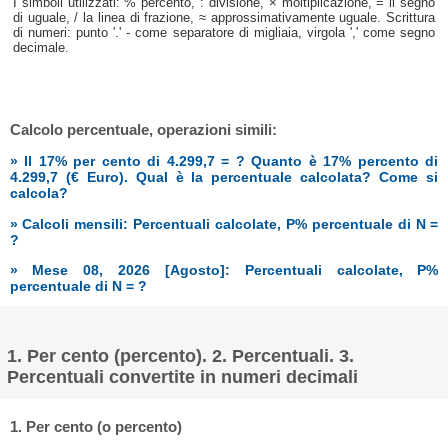
I simboli utilizzati: % percento, : divisione, × moltiplicazione, = il segno
di uguale, / la linea di frazione, ≈ approssimativamente uguale. Scrittura
di numeri: punto '.' - come separatore di migliaia, virgola ',' come segno
decimale.
Calcolo percentuale, operazioni simili:
» Il 17% per cento di 4.299,7 = ? Quanto è 17% percento di
4.299,7 (€ Euro). Qual è la percentuale calcolata? Come si
calcola?
» Calcoli mensili: Percentuali calcolate, P% percentuale di N =
?
» Mese 08, 2026 [Agosto]: Percentuali calcolate, P%
percentuale di N = ?
1. Per cento (percento). 2. Percentuali. 3.
Percentuali convertite in numeri decimali
1. Per cento (o percento)