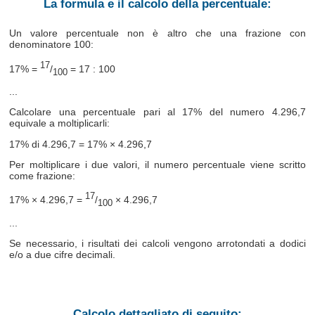
La formula e il calcolo della percentuale:
Un valore percentuale non è altro che una frazione con
denominatore 100:
17
17% =
/
= 17 : 100
100
...
Calcolare una percentuale pari al 17% del numero 4.296,7
equivale a moltiplicarli:
17% di 4.296,7 = 17% × 4.296,7
Per moltiplicare i due valori, il numero percentuale viene scritto
come frazione:
17
17% × 4.296,7 =
/
× 4.296,7
100
...
Se necessario, i risultati dei calcoli vengono arrotondati a dodici
e/o a due cifre decimali.
Calcolo dettagliato di seguito: