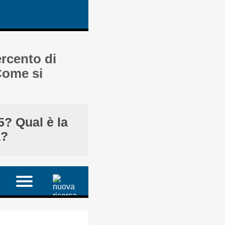
ercento di
 Come si
5? Qual è la
a?