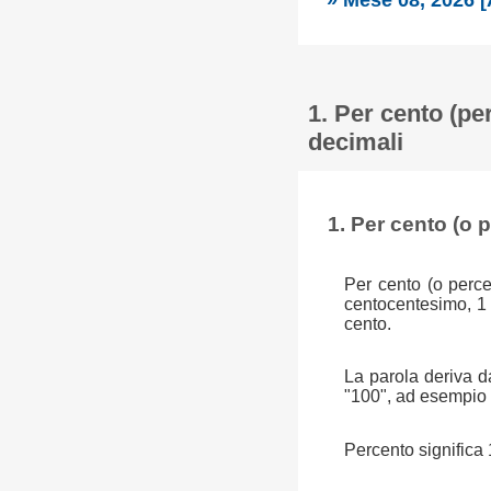
» Mese 08, 2026 [
1. Per cento (pe
decimali
1. Per cento (o 
Per cento (o perce
centocentesimo, 1
cento.
La parola deriva da
"100", ad esempio u
Percento significa 