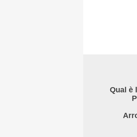
Qual è 
P
Arr