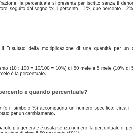
azione, la percentuale si presenta per iscritto senza il den
tore, seguito dal segno %: 1 percento = 1%, due percento = 2%
il "risultato della moltiplicazione di una quantità per un 
 cento (10 : 100 = 10/100 = 10%) di 50 mele è 5 mele (10% di 
 mele è la percentuale.
percento e quando percentuale?
o (o il simbolo %) accompagna un numero specifico: circa il
otato per un cambiamento.
parole più generale è usata senza numero: la percentuale di pe