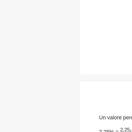
Un valore per
2,25
2,25% =
/