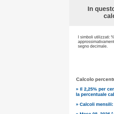
In questo
cal
I simboli utilizzati:
approssimativamente 
segno decimale.
Calcolo percentu
» Il 2,25% per ce
la percentuale ca
» Calcoli mensili