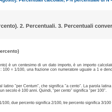
Agosto]: Percentuali calcolate, P% percentuale di N 
rcento). 2. Percentuali. 3. Percentuali conver
percento)
nto) è un centesimo di un dato importo, è un importo calcolat
 : 100 = 1/100, una frazione con numeratore uguale a 1 e den
l latino "per Centum", che significa "a cento". La parola latin
n secolo è 100 anni. Quindi, "per cento" significa "per 100".
1/100, due percento significa 2/100, tre percento significa 3/100 