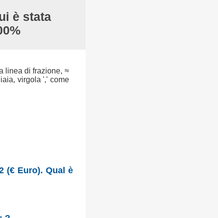
ui è stata
100%
a linea di frazione, ≈
aia, virgola ',' come
2 (€ Euro). Qual è