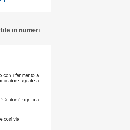
= ?
tite in numeri
o con riferimento a
ominatore uguale a
a "Centum" significa
e così via.