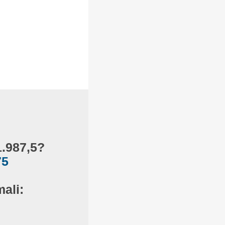
1.987,5?
75
ali: