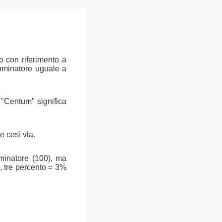
o con riferimento a
ominatore uguale a
a "Centum" significa
e così via.
ominatore (100), ma
, tre percento = 3%