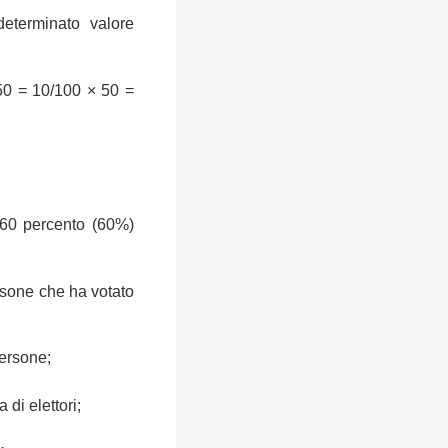
determinato valore
50 = 10/100 × 50 =
 60 percento (60%)
rsone che ha votato
persone;
 di elettori;