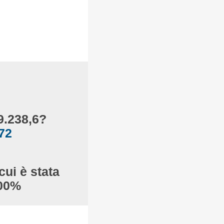
9.238,6?
72
cui è stata
100%