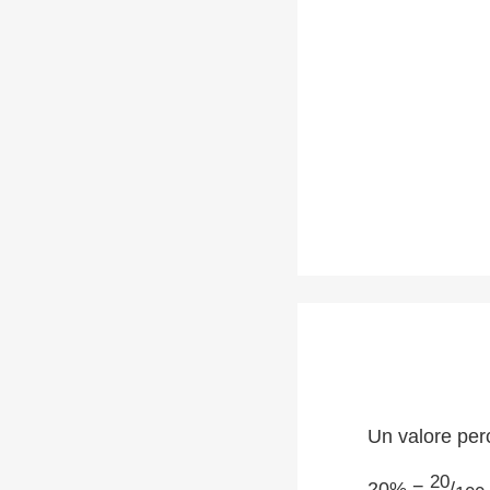
Un valore per
20
20% =
/