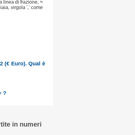
a linea di frazione, ≈
aia, virgola ',' come
2 (€ Euro). Qual è
= ?
tite in numeri