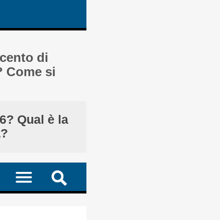
rcento di
a? Come si
6? Qual è la
a?