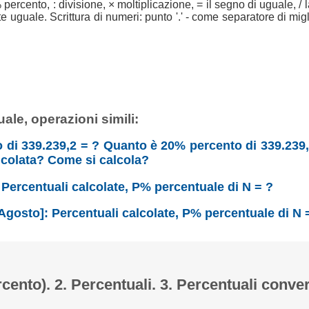
 % percento, : divisione, × moltiplicazione, = il segno di uguale, / l
uguale. Scrittura di numeri: punto '.' - come separatore di migli
ale, operazioni simili:
o di 339.239,2 = ? Quanto è 20% percento di 339.239,
lcolata? Come si calcola?
: Percentuali calcolate, P% percentuale di N = ?
Agosto]: Percentuali calcolate, P% percentuale di N 
rcento). 2. Percentuali. 3. Percentuali conver