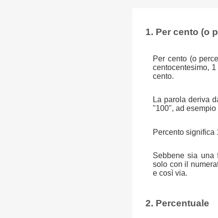
1. Per cento (o 
Per cento (o perce
centocentesimo, 1
cento.
La parola deriva da
"100", ad esempio u
Percento significa 
Sebbene sia una fr
solo con il numera
e così via.
2. Percentuale