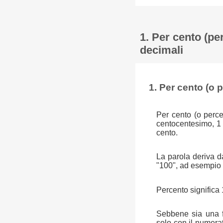
1. Per cento (pe
decimali
1. Per cento (o 
Per cento (o perce
centocentesimo, 1
cento.
La parola deriva da
"100", ad esempio u
Percento significa 
Sebbene sia una fr
solo con il numera