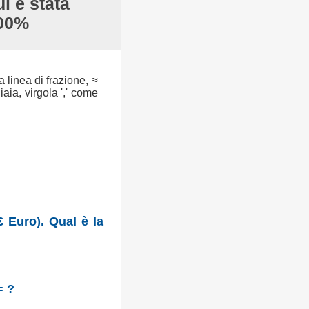
ui è stata
100%
a linea di frazione, ≈
aia, virgola ',' come
 Euro). Qual è la
= ?