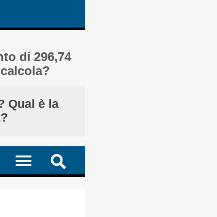
to di 296,74
 calcola?
 Qual è la
a?