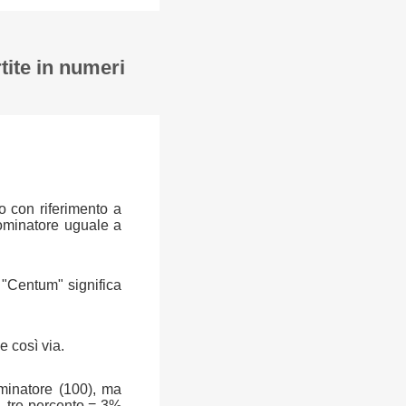
tite in numeri
o con riferimento a
ominatore uguale a
a "Centum" significa
e così via.
ominatore (100), ma
, tre percento = 3%