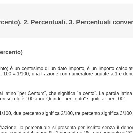
rcento). 2. Percentuali. 3. Percentuali conver
percento)
nto) è un centesimo di un dato importo, è un importo calcolat
 : 100 = 1/100, una frazione con numeratore uguale a 1 e den
l latino "per Centum", che significa "a cento". La parola latin
n secolo è 100 anni. Quindi, "per cento" significa "per 100".
1/100, due percento significa 2/100, tre percento significa 3/100 
azione, la percentuale si presenta per iscritto senza il den
tore, seguito dal segno %: 1 percento = 1%, due percento = 2%