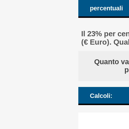
percentuali
Il 23% per ce
(€ Euro). Qua
Quanto va
p
Calcoli: