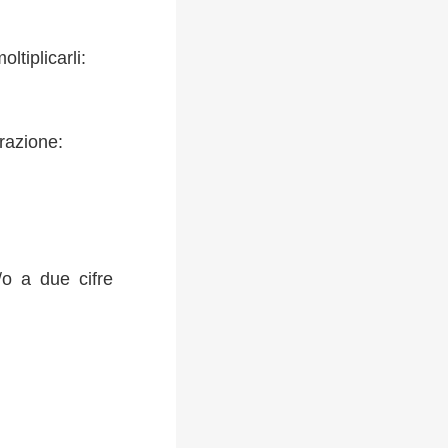
tiplicarli:
frazione:
/o a due cifre