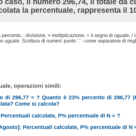
 caso, il numero 296,74, il totale da c
colata la percentuale, rappresenta il 
 % percento, : divisione, × moltiplicazione, = il segno di uguale, / l
uguale. Scrittura di numeri: punto '.' - come separatore di migli
ale, operazioni simili:
to di 296,77 = ? Quanto è 23% percento di 296,77 (€
olata? Come si calcola?
: Percentuali calcolate, P% percentuale di N = ?
Agosto]: Percentuali calcolate, P% percentuale di N 