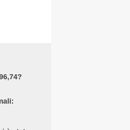
296,74?
ali: