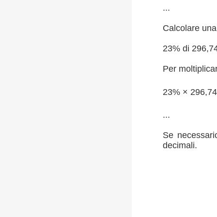
...
Calcolare una 
23% di 296,7
Per moltiplica
23% × 296,7
...
Se necessario
decimali.