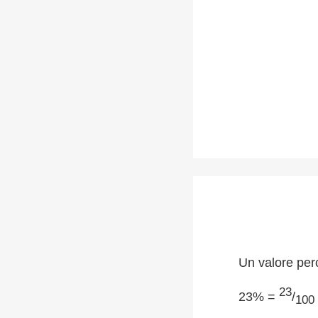
Un valore per
23
23% =
/
100