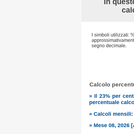
In questo
cal
I simboli utilizzati:
approssimativamente 
segno decimale.
Calcolo percentu
» Il 23% per cen
percentuale calc
» Calcoli mensili
» Mese 08, 2026 [