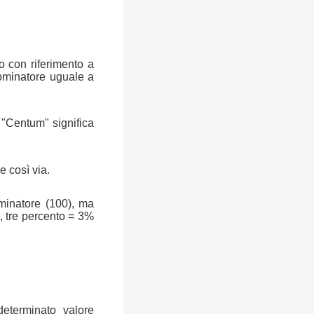
o con riferimento a
ominatore uguale a
a "Centum" significa
e così via.
ominatore (100), ma
, tre percento = 3%
determinato valore