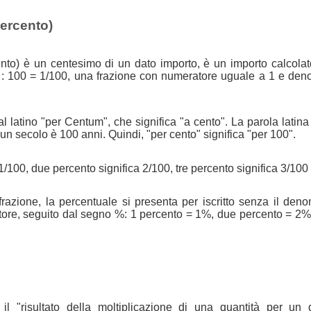
percento)
nto) è un centesimo di un dato importo, è un importo calcolat
 : 100 = 1/100, una frazione con numeratore uguale a 1 e den
l latino "per Centum", che significa "a cento". La parola latin
n secolo è 100 anni. Quindi, "per cento" significa "per 100".
1/100, due percento significa 2/100, tre percento significa 3/100 
azione, la percentuale si presenta per iscritto senza il den
tore, seguito dal segno %: 1 percento = 1%, due percento = 2%
il "risultato della moltiplicazione di una quantità per un 