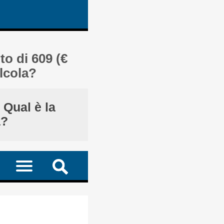
to di 609 (€
lcola?
 Qual è la
a?