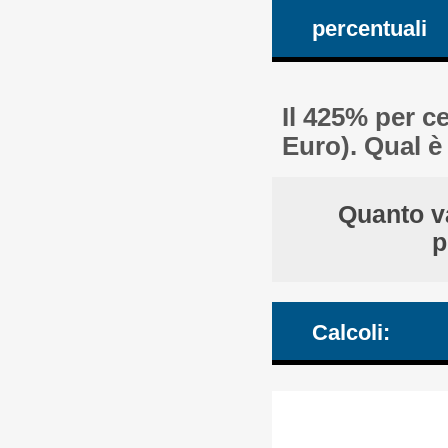
percentuali
Il 425% per c
Euro). Qual è
Quanto va
p
Calcoli: