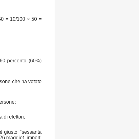
50 = 10/100 × 50 =
 60 percento (60%)
rsone che ha votato
persone;
 di elettori;
 è giusto, "sessanta
(26 maggio), importi