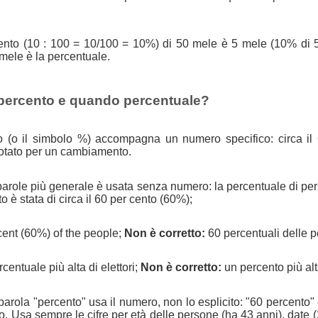
 cento (10 : 100 = 10/100 = 10%) di 50 mele è 5 mele (10% di 
 mele è la percentuale.
percento e quando percentuale?
o (o il simbolo %) accompagna un numero specifico: circa il
otato per un cambiamento.
parole più generale è usata senza numero: la percentuale di pe
è stata di circa il 60 per cento (60%);
ent (60%) of the people;
Non è corretto:
60 percentuali delle 
centuale più alta di elettori;
Non è corretto:
un percento più alta
arola "percento" usa il numero, non lo esplicito: "60 percento"
. Usa sempre le cifre per età delle persone (ha 43 anni), date 