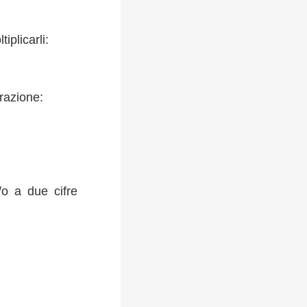
plicarli:
frazione:
/o a due cifre