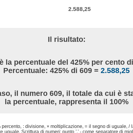
2.588,25
Il risultato:
è la percentuale del 425% per cento d
Percentuale: 425% di 609 =
2.588,25
so, il numero 609, il totale da cui è st
la percentuale, rappresenta il 100%
 % percento, : divisione, × moltiplicazione, = il segno di uguale, / l
uguale. Scrittura di numeri: punto '.' - come separatore di migli