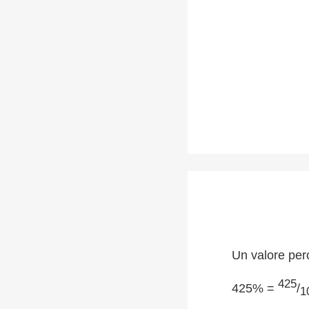
Un valore per
425
425% =
/
1