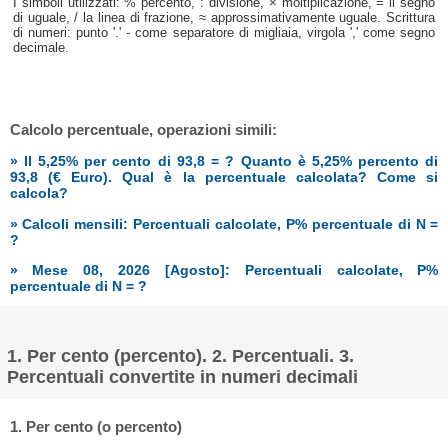
I simboli utilizzati: % percento, : divisione, × moltiplicazione, = il segno
di uguale, / la linea di frazione, ≈ approssimativamente uguale. Scrittura
di numeri: punto '.' - come separatore di migliaia, virgola ',' come segno
decimale.
Calcolo percentuale, operazioni simili:
» Il 5,25% per cento di 93,8 = ? Quanto è 5,25% percento di
93,8 (€ Euro). Qual è la percentuale calcolata? Come si
calcola?
» Calcoli mensili: Percentuali calcolate, P% percentuale di N =
?
» Mese 08, 2026 [Agosto]: Percentuali calcolate, P%
percentuale di N = ?
1. Per cento (percento). 2. Percentuali. 3.
Percentuali convertite in numeri decimali
1. Per cento (o percento)