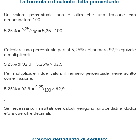
La formula e il calcolo della percentuale:
Un valore percentuale non è altro che una frazione con
denominatore 100:
5,25
5,25% =
/
= 5,25 : 100
100
...
Calcolare una percentuale pari al 5,25% del numero 92,9 equivale
a moltiplicarli:
5,25% di 92,9 = 5,25% × 92,9
Per moltiplicare i due valori, il numero percentuale viene scritto
come frazione:
5,25
5,25% × 92,9 =
/
× 92,9
100
...
Se necessario, i risultati dei calcoli vengono arrotondati a dodici
e/o a due cifre decimali.
Calcolo dettagliato di seguito: