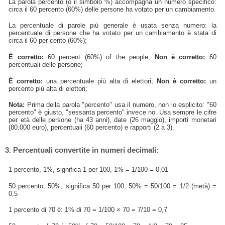
La parola percento (o il simbolo %) accompagna un numero specifico:
circa il 60 percento (60%) delle persone ha votato per un cambiamento.
La percentuale di parole più generale è usata senza numero: la
percentuale di persone che ha votato per un cambiamento è stata di
circa il 60 per cento (60%);
È corretto:
60 percent (60%) of the people;
Non è corretto:
60
percentuali delle persone;
È corretto:
una percentuale più alta di elettori;
Non è corretto:
un
percento più alta di elettori;
Nota:
Prima della parola "percento" usa il numero, non lo esplicito: "60
percento" è giusto, "sessanta percento" invece no. Usa sempre le cifre
per età delle persone (ha 43 anni), date (26 maggio), importi monetari
(80.000 euro), percentuali (60 percento) e rapporti (2 a 3).
3. Percentuali convertite in numeri decimali:
1 percento, 1%, significa 1 per 100, 1% = 1/100 = 0,01
50 percento, 50%, significa 50 per 100, 50% = 50/100 = 1/2 (metà) =
0,5
1 percento di 70 è: 1% di 70 = 1/100 × 70 = 7/10 = 0,7