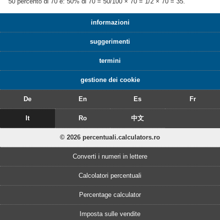
50 percento di 70 è: 50% di 70 = 50/100 × 70 = 1/2 × 70 = 35.
informazioni
suggerimenti
termini
gestione dei cookie
De
En
Es
Fr
It
Ro
中文
© 2026 percentuali.calculators.ro
Converti i numeri in lettere
Calcolatori percentuali
Percentage calculator
Imposta sulle vendite