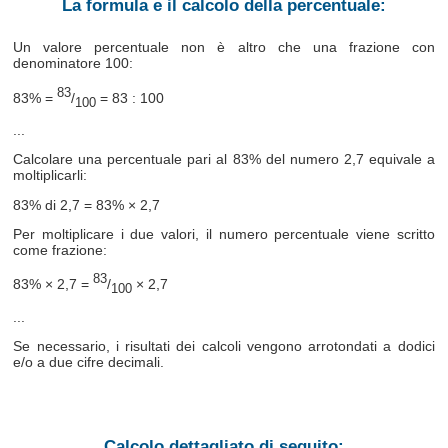
La formula e il calcolo della percentuale:
Un valore percentuale non è altro che una frazione con
denominatore 100:
83
83% =
/
= 83 : 100
100
...
Calcolare una percentuale pari al 83% del numero 2,7 equivale a
moltiplicarli:
83% di 2,7 = 83% × 2,7
Per moltiplicare i due valori, il numero percentuale viene scritto
come frazione:
83
83% × 2,7 =
/
× 2,7
100
...
Se necessario, i risultati dei calcoli vengono arrotondati a dodici
e/o a due cifre decimali.
Calcolo dettagliato di seguito: