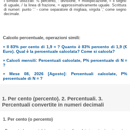
I simboli utilizzati: % percento, : divisione, × moltiplicazione, = il segno
di uguale, / la linea di frazione, ≈ approssimativamente uguale. Scrittura
di numeri: punto '.' - come separatore di migliaia, virgola ',' come segno
decimale.
Calcolo percentuale, operazioni simili:
» Il 83% per cento di 1,9 = ? Quanto è 83% percento di 1,9 (€
Euro). Qual è la percentuale calcolata? Come si calcola?
» Calcoli mensili: Percentuali calcolate, P% percentuale di N =
?
» Mese 08, 2026 [Agosto]: Percentuali calcolate, P%
percentuale di N = ?
1. Per cento (percento). 2. Percentuali. 3.
Percentuali convertite in numeri decimali
1. Per cento (o percento)