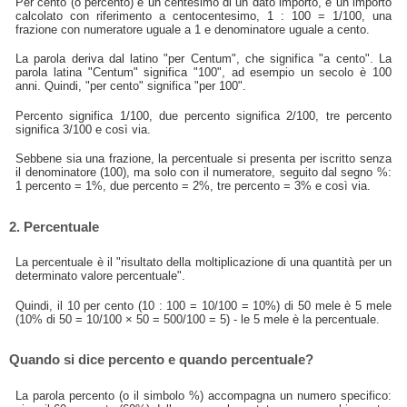
Per cento (o percento) è un centesimo di un dato importo, è un importo
calcolato con riferimento a centocentesimo, 1 : 100 = 1/100, una
frazione con numeratore uguale a 1 e denominatore uguale a cento.
La parola deriva dal latino "per Centum", che significa "a cento". La
parola latina "Centum" significa "100", ad esempio un secolo è 100
anni. Quindi, "per cento" significa "per 100".
Percento significa 1/100, due percento significa 2/100, tre percento
significa 3/100 e così via.
Sebbene sia una frazione, la percentuale si presenta per iscritto senza
il denominatore (100), ma solo con il numeratore, seguito dal segno %:
1 percento = 1%, due percento = 2%, tre percento = 3% e così via.
2. Percentuale
La percentuale è il "risultato della moltiplicazione di una quantità per un
determinato valore percentuale".
Quindi, il 10 per cento (10 : 100 = 10/100 = 10%) di 50 mele è 5 mele
(10% di 50 = 10/100 × 50 = 500/100 = 5) - le 5 mele è la percentuale.
Quando si dice percento e quando percentuale?
La parola percento (o il simbolo %) accompagna un numero specifico: