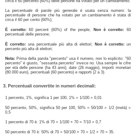
circa il 60 percento (60%) delle persone ha votato per un cambiamento.
La percentuale di parole più generale è usata senza numero: la
percentuale di persone che ha votato per un cambiamento è stata di
circa il 60 per cento (60%);
È corretto:
60 percent (60%) of the people;
Non è corretto:
60
percentuali delle persone;
È corretto:
una percentuale più alta di elettori;
Non è corretto:
un
percento più alta di elettori;
Nota:
Prima della parola "percento" usa il numero, non lo esplicito: "60
percento" è giusto, "sessanta percento" invece no. Usa sempre le cifre
per età delle persone (ha 43 anni), date (26 maggio), importi monetari
(80.000 euro), percentuali (60 percento) e rapporti (2 a 3).
3. Percentuali convertite in numeri decimali:
1 percento, 1%, significa 1 per 100, 1% = 1/100 = 0,01
50 percento, 50%, significa 50 per 100, 50% = 50/100 = 1/2 (metà) =
0,5
1 percento di 70 è: 1% di 70 = 1/100 × 70 = 7/10 = 0,7
50 percento di 70 è: 50% di 70 = 50/100 × 70 = 1/2 × 70 = 35.