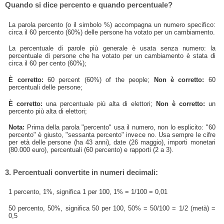
Quando si dice percento e quando percentuale?
La parola percento (o il simbolo %) accompagna un numero specifico:
circa il 60 percento (60%) delle persone ha votato per un cambiamento.
La percentuale di parole più generale è usata senza numero: la
percentuale di persone che ha votato per un cambiamento è stata di
circa il 60 per cento (60%);
È corretto:
60 percent (60%) of the people;
Non è corretto:
60
percentuali delle persone;
È corretto:
una percentuale più alta di elettori;
Non è corretto:
un
percento più alta di elettori;
Nota:
Prima della parola "percento" usa il numero, non lo esplicito: "60
percento" è giusto, "sessanta percento" invece no. Usa sempre le cifre
per età delle persone (ha 43 anni), date (26 maggio), importi monetari
(80.000 euro), percentuali (60 percento) e rapporti (2 a 3).
3. Percentuali convertite in numeri decimali:
1 percento, 1%, significa 1 per 100, 1% = 1/100 = 0,01
50 percento, 50%, significa 50 per 100, 50% = 50/100 = 1/2 (metà) =
0,5