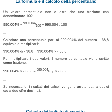
La formula e il calcolo della percentuale:
Un valore percentuale non è altro che una frazione con
denominatore 100:
990.004
990.004% =
/
= 990.004 : 100
100
...
Calcolare una percentuale pari al 990.004% del numero - 38,8
equivale a moltiplicarli:
990.004% di - 38,8 = 990.004% × - 38,8
Per moltiplicare i due valori, il numero percentuale viene scritto
come frazione:
990.004
990.004% × - 38,8 =
/
× - 38,8
100
...
Se necessario, i risultati dei calcoli vengono arrotondati a dodici
e/o a due cifre decimali.
Calcolo dettagliato di seguito: