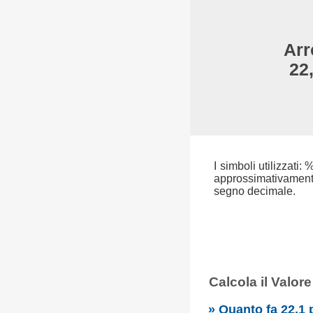
Arr
22
I simboli utilizzati:
approssimativamente 
segno decimale.
Calcola il Valor
» Quanto fa 22,1