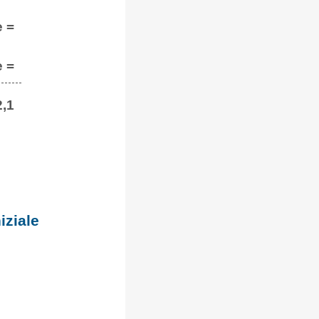
e =
e =
2,1
iziale