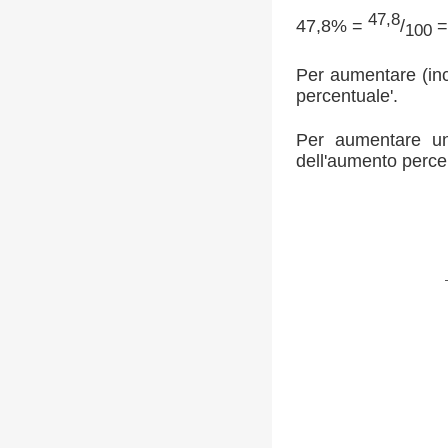
47,8
47,8% =
/
=
100
Per aumentare (inc
percentuale'.
Per aumentare un
dell'aumento percen