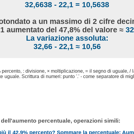
32,6638
- 22,1 =
10,5638
otondato a un massimo di 2 cifre deci
,1 aumentato del 47,8% del valore ≈
32
La variazione assoluta:
32,66
- 22,1 ≈
10,56
 % percento, : divisione, × moltiplicazione, = il segno di uguale, / l
uguale. Scrittura di numeri: punto '.' - come separatore di migli
e dell'aumento percentuale, operazioni simili:
 più il 42,9% percento? Sommare la percentuale: Aum