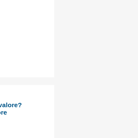
valore?
ore