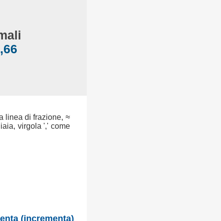
mali
,66
a linea di frazione, ≈
aia, virgola ',' come
enta (incrementa)