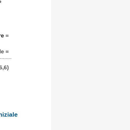
6
re
=
le =
6,6)
iziale