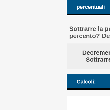
percentuali
Sottrarre la 
percento? Dec
Decrement
Sottrarr
Calcoli: