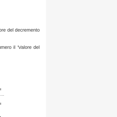
lore del decremento
ero il 'Valore del
=
=