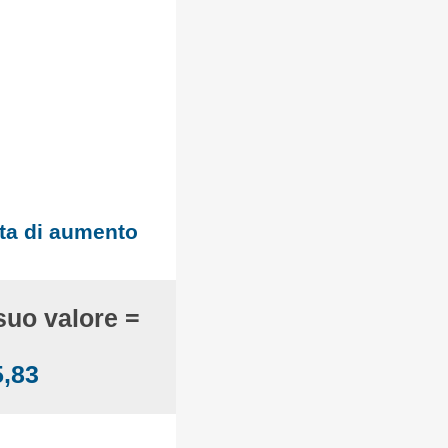
atta di aumento
suo valore =
5,83