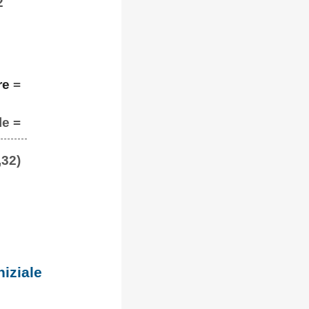
2
re
=
le =
,32)
iziale