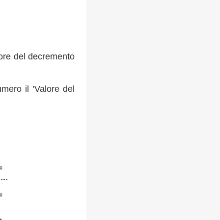
lore del decremento
ero il 'Valore del
=
=