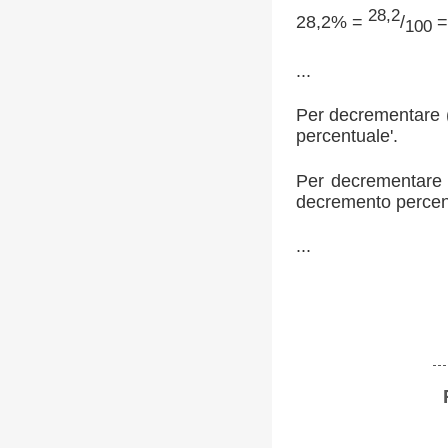
28,2
28,2% =
/
=
100
...
Per decrementare (
percentuale'.
Per decrementare 
decremento percent
...