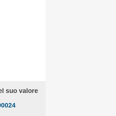
el suo valore
90024